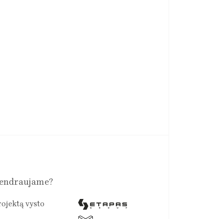
endraujame?
rojektą vysto