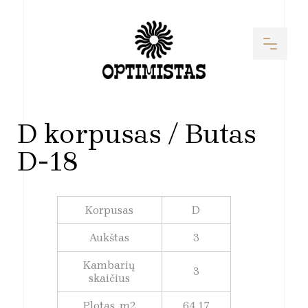
D korpusas / Butas
D-18
Korpusas
D
Aukštas
3
Kambarių
3
skaičius
Plotas, m2
64,17