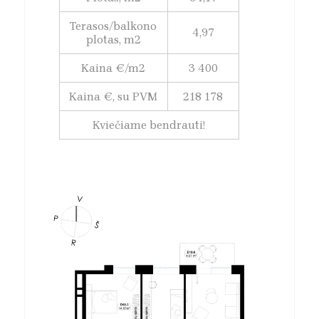
Terasos/balkono
4,97
plotas, m2
Kaina €/m2
3 400
Kaina €, su PVM
218 178
Kviečiame bendrauti!