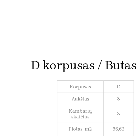
D korpusas / Buta
Korpusas
D
Aukštas
3
Kambarių
3
skaičius
Plotas, m2
56,63