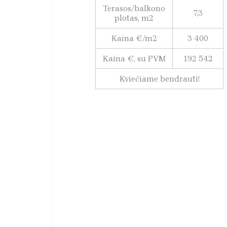
Terasos/balkono
7,3
plotas, m2
Kaina €/m2
3 400
Kaina €, su PVM
192 542
Kviečiame bendrauti!