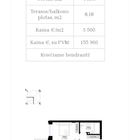
Terasos/balkono
8,18
plotas, m2
Kaina €/m2
3 500
Kaina €, su PVM
155 960
Kviečiame bendrauti!