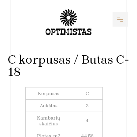
C korpusas / Butas C-
18
Korpusas
C
Aukštas
3
Kambarių
4
skaičius
Plotas, m2
44,56