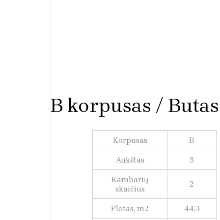
B korpusas / Butas
Korpusas
B
Aukštas
3
Kambarių
2
skaičius
Plotas, m2
44,3