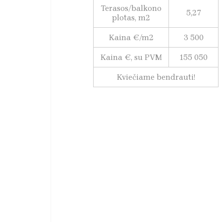
Terasos/balkono
5,27
plotas, m2
Kaina €/m2
3 500
Kaina €, su PVM
155 050
Kviečiame bendrauti!