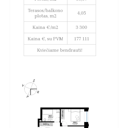
Terasos/balkono
4,05
plotas, m2
Kaina €/m2
3 300
Kaina €, su PVM
177 111
Kviečiame bendrauti!