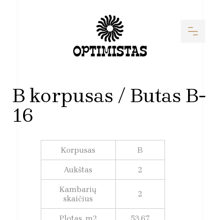
B korpusas / Butas B-
16
Korpusas
B
Aukštas
2
Kambarių
2
skaičius
Plotas, m2
53,67