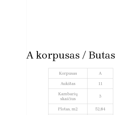
A korpusas / Butas
Korpusas
A
Aukštas
11
Kambarių
3
skaičius
Plotas, m2
52,84