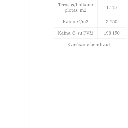
Terasos/balkono
17,43
plotas, m2
Kaina €/m2
3 750
Kaina €, su PVM
198 150
Kviečiame bendrauti!