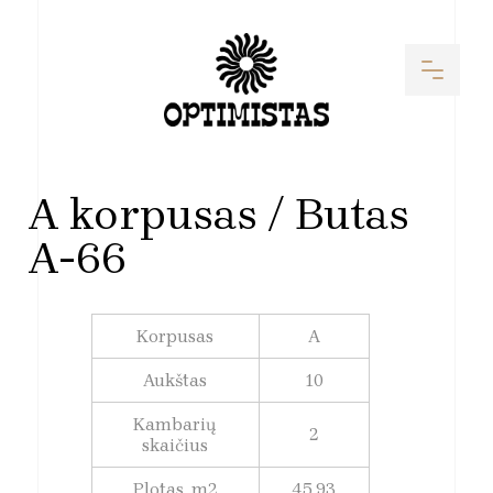
A korpusas / Butas
A-66
Korpusas
A
Aukštas
10
Kambarių
2
skaičius
Plotas, m2
45,93