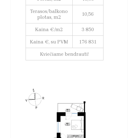
Terasos/balkono
10,56
plotas, m2
Kaina €/m2
3 850
Kaina €, su PVM
176 831
Kviečiame bendrauti!