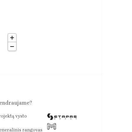
endraujame?
rojektą vysto
eneralinis rangovas