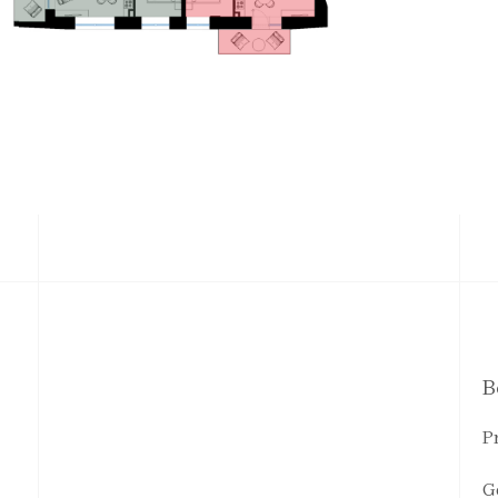
B
P
G